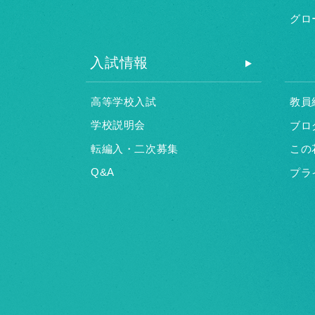
グロ
入試情報
高等学校入試
教員
学校説明会
ブロ
転編入・二次募集
この
Q&A
プラ