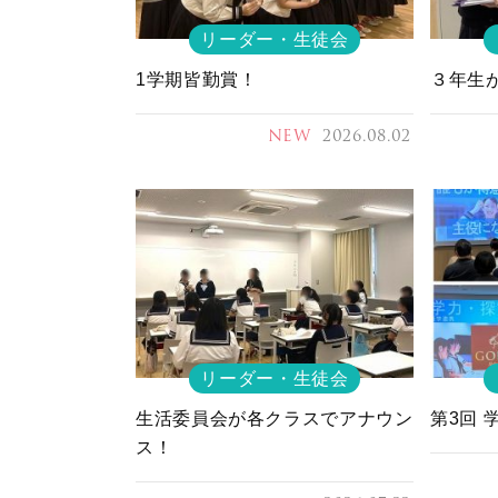
リーダー・生徒会
1学期皆勤賞！
３年生
NEW
2026.08.02
リーダー・生徒会
生活委員会が各クラスでアナウン
第3回 
ス！