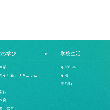
女の学び
学校生活
体系
年間行事
ス制と新カリキュラム
制服
部活動
学習
教育
ダー教育