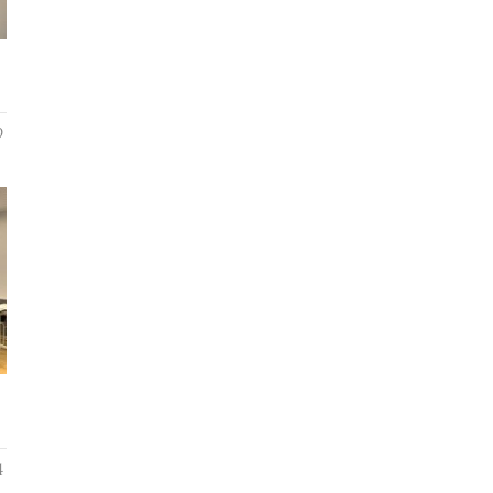
！
9
4