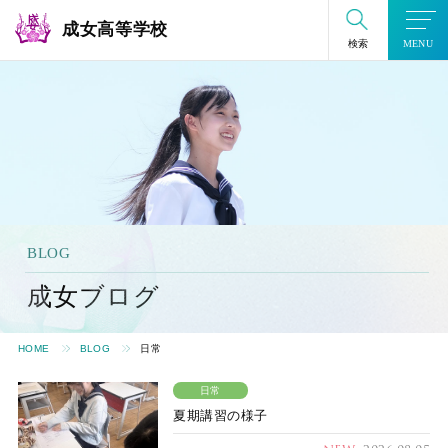
成女高等学校
検索
MENU
BLOG
成⼥ブログ
HOME
BLOG
日常
日常
夏期講習の様子