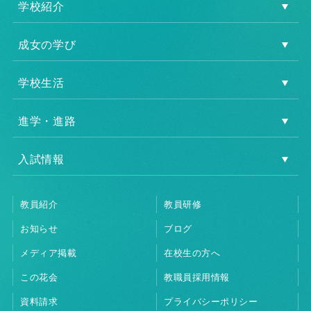
学校紹介
成女の学び
学校生活
進学・進路
入試情報
教員紹介
教員研修
お知らせ
ブログ
メディア掲載
在校生の方へ
この花会
教職員採用情報
資料請求
プライバシーポリシー