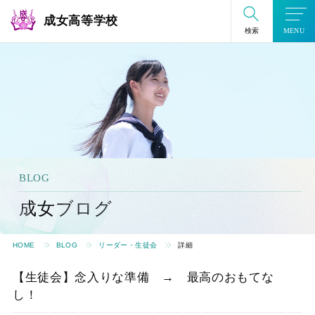
成女高等学校
検索
MENU
BLOG
成女ブログ
HOME
BLOG
リーダー・生徒会
詳細
【生徒会】念入りな準備 → 最高のおもてな
し！