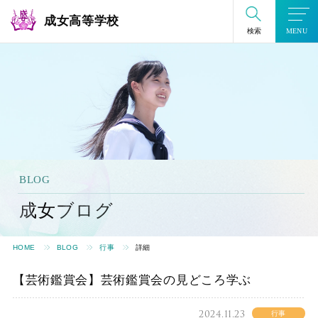
成女高等学校
検索
MENU
BLOG
成女ブログ
HOME
BLOG
行事
詳細
【芸術鑑賞会】芸術鑑賞会の見どころ学ぶ
2024.11.23
行事