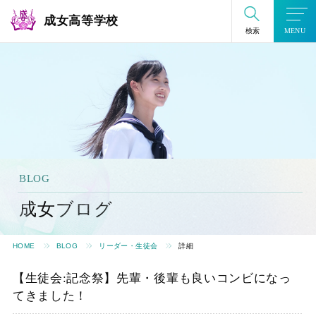
成女高等学校
検索
MENU
BLOG
成女ブログ
HOME
BLOG
リーダー・生徒会
詳細
【生徒会:記念祭】先輩・後輩も良いコンビになっ
てきました！