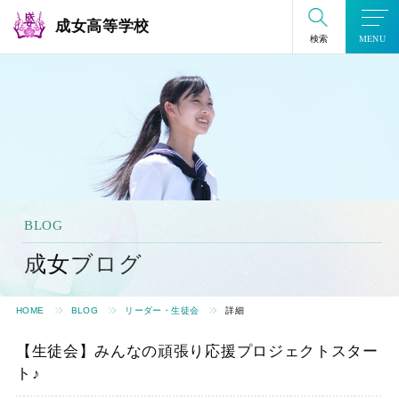
成女高等学校
検索
MENU
BLOG
成女ブログ
HOME
BLOG
リーダー・生徒会
詳細
【生徒会】みんなの頑張り応援プロジェクトスター
ト♪