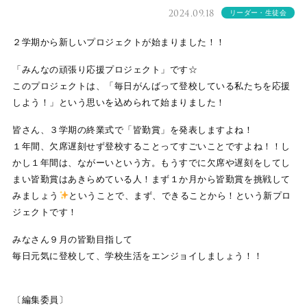
2024.09.18
リーダー・生徒会
２学期から新しいプロジェクトが始まりました！！
「みんなの頑張り応援プロジェクト」です☆
このプロジェクトは、「毎日がんばって登校している私たちを応援
しよう！」という思いを込められて始まりました！
皆さん、３学期の終業式で「皆勤賞」を発表しますよね！
１年間、欠席遅刻せず登校することってすごいことですよね！！し
かし１年間は、ながーいという方。もうすでに欠席や遅刻をしてし
まい皆勤賞はあきらめている人！まず１か月から皆勤賞を挑戦して
みましょう
ということで、まず、できることから！という新プロ
ジェクトです！
みなさん９月の皆勤目指して
毎日元気に登校して、学校生活をエンジョイしましょう！！
〔編集委員〕