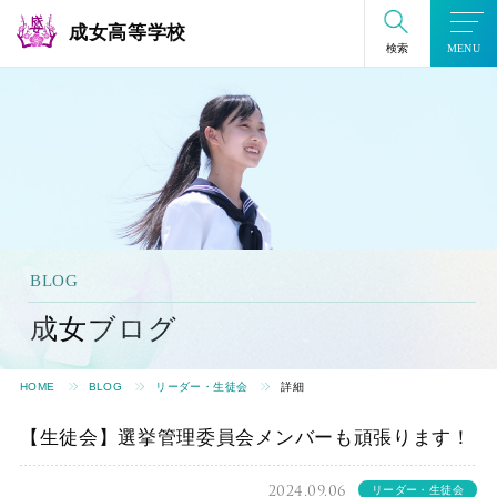
成女高等学校
検索
MENU
BLOG
成女ブログ
HOME
BLOG
リーダー・生徒会
詳細
【生徒会】選挙管理委員会メンバーも頑張ります！
2024.09.06
リーダー・生徒会