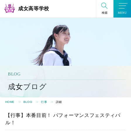
成女高等学校
検索
MENU
BLOG
成女ブログ
HOME
BLOG
行事
詳細
【行事】本番目前！ パフォーマンスフェスティバ
ル！