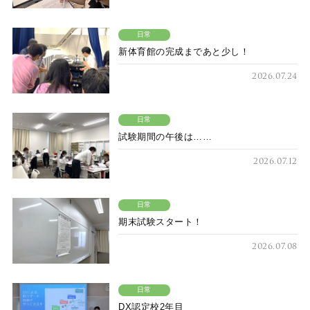
日常
新体育館の完成まであと少し！
2026.07.24
日常
試験期間の午後は……
2026.07.12
日常
期末試験スタート！
2026.07.08
日常
DX認定校2年目