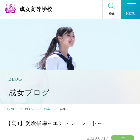
成女高等学校
検索
MENU
BLOG
成女ブログ
HOME
BLOG
日常
詳細
【高3】受験指導～エントリーシート～
2023.09.19
日常