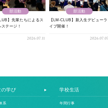
部活動
部活動
CLUB】先輩たちによるス
【LM-CLUB】新入生デビューラ
ルステージ！
イブ開催！
2026.07.11
2026.07.0
女の学び
学校生活
体系
年間行事