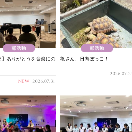
部活動
部活動
部】ありがとうを音楽にの
亀さん、日向ぼっこ！
2026.07.2
NEW
2026.07.31