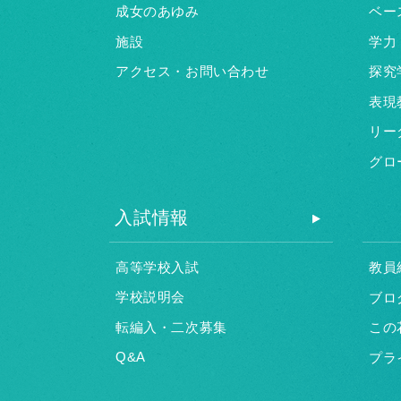
成女のあゆみ
ベー
施設
学力
アクセス・お問い合わせ
探究
表現
リー
グロ
入試情報
高等学校入試
教員
学校説明会
ブロ
転編入・二次募集
この
Q&A
プラ