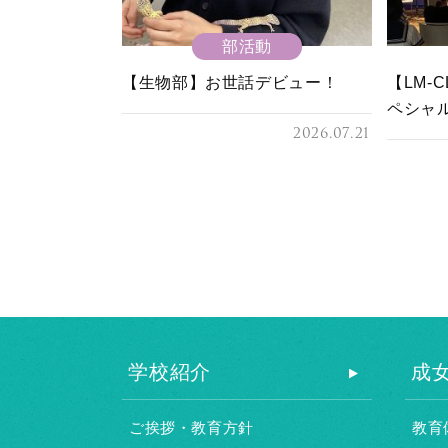
部活動
【生物部】お世話デビュー！
【LM-
ペシャ
2026.07.21
学校紹介
成
ご挨拶・教育方針
教育