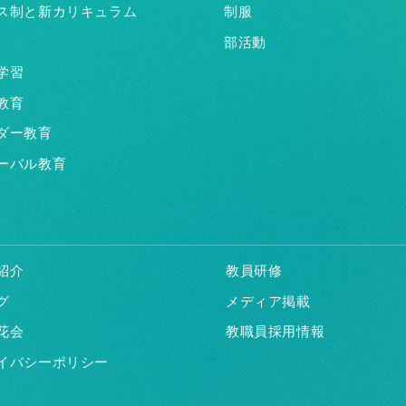
ス制と新カリキュラム
制服
部活動
学習
教育
ダー教育
ーバル教育
紹介
教員研修
グ
メディア掲載
花会
教職員採用情報
イバシーポリシー