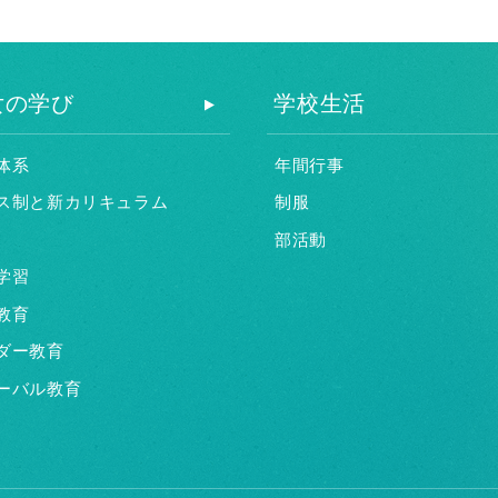
女の学び
学校生活
体系
年間行事
ス制と新カリキュラム
制服
部活動
学習
教育
ダー教育
ーバル教育