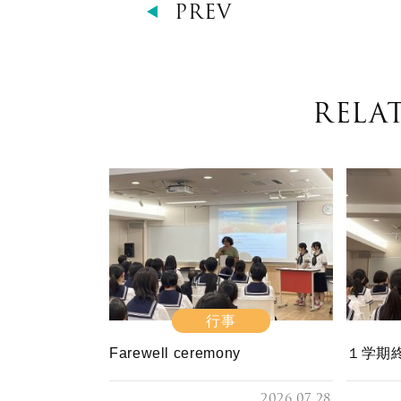
PREV
RELA
行事
Farewell ceremony
１学期
2026.07.28