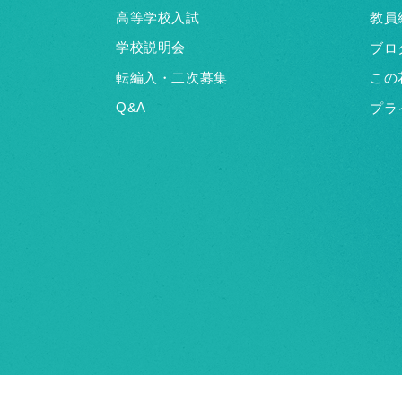
高等学校入試
教員
学校説明会
ブロ
転編入・二次募集
この
Q&A
プラ