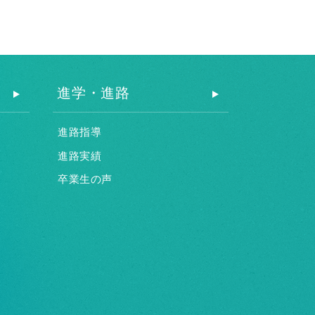
進学・進路
進路指導
進路実績
卒業生の声