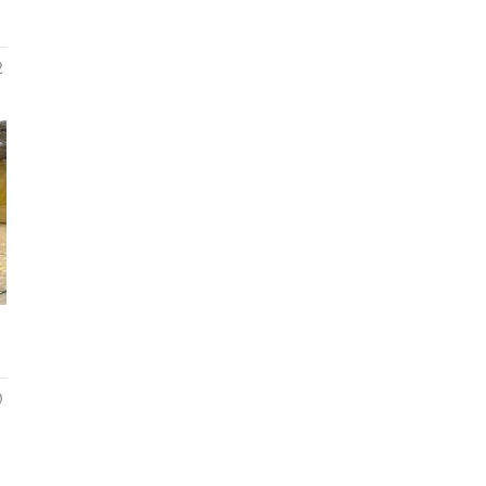
2
！
0