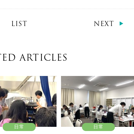
LIST
NEXT
TED ARTICLES
日常
日常