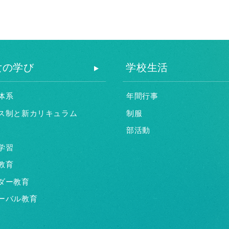
女の学び
学校生活
体系
年間行事
ス制と新カリキュラム
制服
部活動
学習
教育
ダー教育
ーバル教育