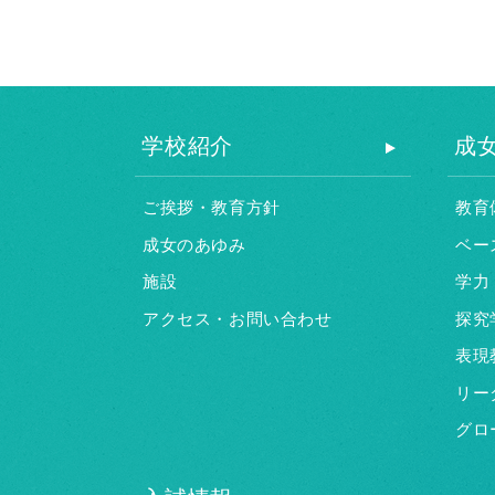
学校紹介
成
ご挨拶・教育方針
教育
成女のあゆみ
ベー
施設
学力
アクセス・お問い合わせ
探究
表現
リー
グロ