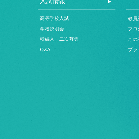
入試情報
高等学校入試
教員
学校説明会
ブロ
転編入・二次募集
この
Q&A
プラ