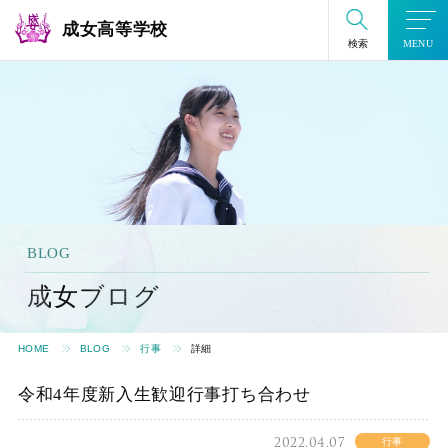
成女高等学校
検索
MENU
BLOG
成女ブログ
HOME
BLOG
行事
詳細
令和4年度新入生歓迎行事打ち合わせ
2022.04.07
行事