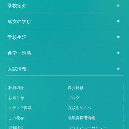
学校紹介
成女の学び
学校生活
進学・進路
入試情報
教員紹介
教員研修
お知らせ
ブログ
メディア掲載
在校生の方へ
この花会
教職員採用情報
資料請求
プライバシーポリシー