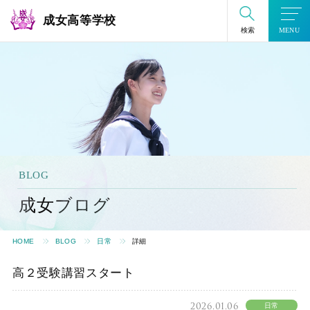
成女高等学校
検索
MENU
BLOG
成女ブログ
HOME
BLOG
日常
詳細
高２受験講習スタート
2026.01.06
日常